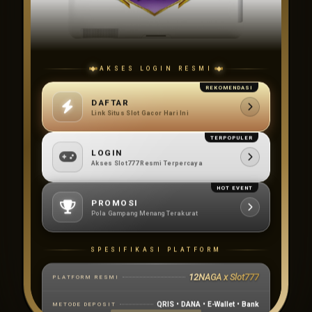
AKSES LOGIN RESMI
REKOMENDASI
DAFTAR
Link Situs Slot Gacor Hari Ini
TERPOPULER
LOGIN
Akses Slot777 Resmi Terpercaya
HOT EVENT
PROMOSI
Pola Gampang Menang Terakurat
SPESIFIKASI PLATFORM
12NAGA x Slot777
PLATFORM RESMI
QRIS • DANA • E-Wallet • Bank
METODE DEPOSIT