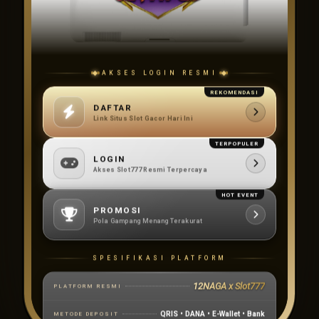
AKSES LOGIN RESMI
REKOMENDASI
DAFTAR
Link Situs Slot Gacor Hari Ini
TERPOPULER
LOGIN
Akses Slot777 Resmi Terpercaya
HOT EVENT
PROMOSI
Pola Gampang Menang Terakurat
SPESIFIKASI PLATFORM
12NAGA x Slot777
PLATFORM RESMI
QRIS • DANA • E-Wallet • Bank
METODE DEPOSIT