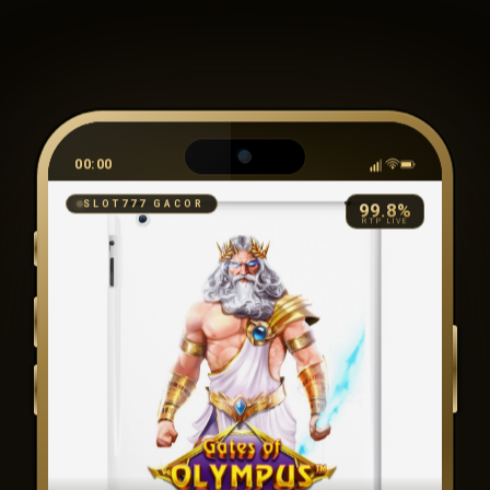
00:00
SLOT777 GACOR
99.8%
RTP LIVE