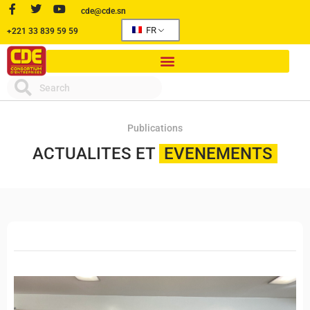
cde@cde.sn
FR
+221 33 839 59 59
Publications
ACTUALITES ET
EVENEMENTS