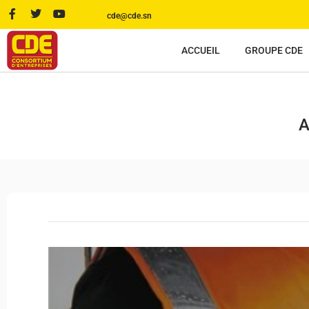
cde@cde.sn
ACCUEIL
GROUPE CDE
A