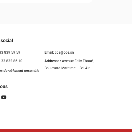
 social
33 839 59 59
Email:
cde@cde.sn
 33 832 86 10
Addresse :
Avenue Felix Eboué,
Boulevard Maritime – Bel Air
ns durablement ensemble
nous