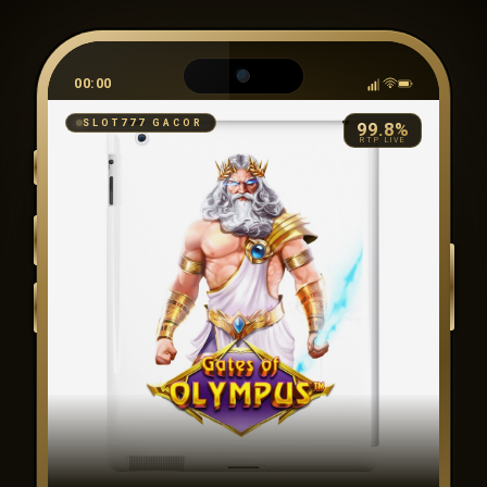
00:00
SLOT777 GACOR
99.8%
RTP LIVE