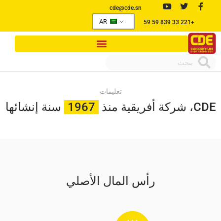
cde@cde.sn
AR
+221 33 839 59 59
تعليمات
CDE، شركة أفريقية منذ
1967
سنة إنشائها
رأس المال الأصلي