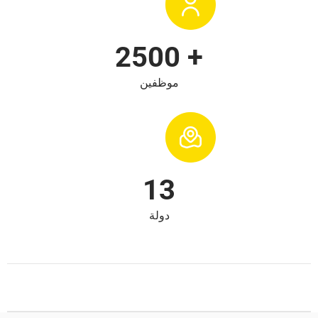
+ 2500
موظفين
13
دولة