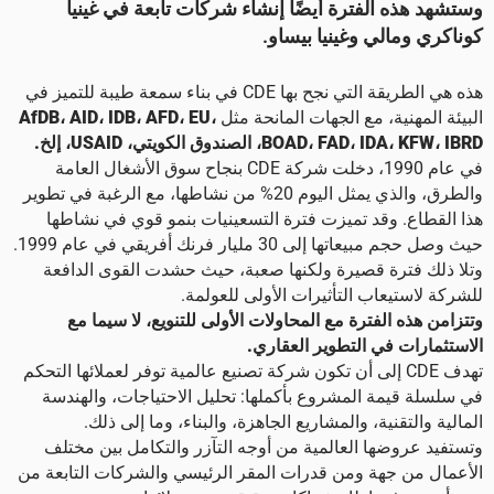
وستشهد هذه الفترة أيضًا إنشاء شركات تابعة في غينيا
كوناكري ومالي وغينيا بيساو.
هذه هي الطريقة التي نجح بها CDE في بناء سمعة طيبة للتميز في
البيئة المهنية، مع الجهات المانحة مثل
AfDB، AID، IDB، AFD، EU،
BOAD، FAD، IDA، KFW، IBRD، الصندوق الكويتي، USAID، إلخ.
في عام 1990، دخلت شركة CDE بنجاح سوق الأشغال العامة
والطرق، والذي يمثل اليوم 20% من نشاطها، مع الرغبة في تطوير
هذا القطاع. وقد تميزت فترة التسعينيات بنمو قوي في نشاطها
حيث وصل حجم مبيعاتها إلى 30 مليار فرنك أفريقي في عام 1999.
وتلا ذلك فترة قصيرة ولكنها صعبة، حيث حشدت القوى الدافعة
للشركة لاستيعاب التأثيرات الأولى للعولمة.
وتتزامن هذه الفترة مع المحاولات الأولى للتنويع، لا سيما مع
الاستثمارات في التطوير العقاري.
تهدف CDE إلى أن تكون شركة تصنيع عالمية توفر لعملائها التحكم
في سلسلة قيمة المشروع بأكملها: تحليل الاحتياجات، والهندسة
المالية والتقنية، والمشاريع الجاهزة، والبناء، وما إلى ذلك.
وتستفيد عروضها العالمية من أوجه التآزر والتكامل بين مختلف
الأعمال من جهة ومن قدرات المقر الرئيسي والشركات التابعة من