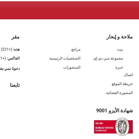
ملاحة و إبحار
مقر
بيت
مراجع
هذه:
(+221) 33 839 59 59
مجموعة سي دي إي
الشخصيات الرئيسية
الفاكس:
(+221) 33 832 86 10
خبرة
المنشورات
دعونا نبني بش
اتصال
خريطة الموقع
تابعنا
المشورة القضائية
شهادة الأيزو 9001