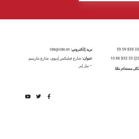
بريد إلكتروني:
cde@cde.sn
عنوان:
شارع فيليكس إيبوي، شارع ماريتيم
– بيل إير
كل مستدام معًا