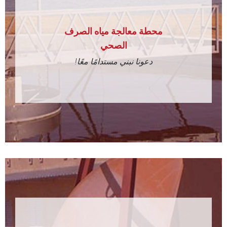
محطة معالجة مياه الصرف
الصحي
دعونا نبني مستدامًا معًا!