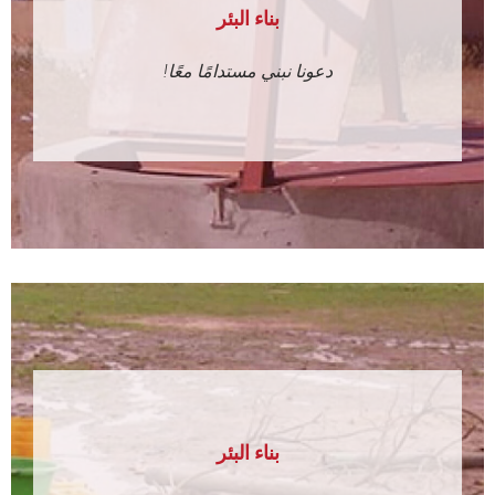
بناء البئر
دعونا نبني مستدامًا معًا!
بناء البئر