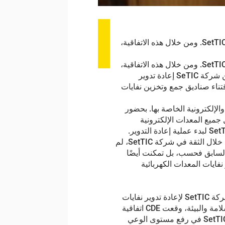
وقعت شركة SIMPA، وهي شركة صناعية شريكة لمبادرة المسؤولية الاجتماعية للشركات في السنغال، اتفاقية شراكة مع شركة SetTIC. ومن خلال هذه الاتفاقية،
وقعت شركة SIMPA، وهي شركة صناعية شريكة لمبادرة المسؤولية الاجتماعية للشركات في السنغال، اتفاقية شراكة مع شركة SetTIC. ومن خلال هذه الاتفاقية،
تعهد شركة SIMPA بنفاياتها الكهربائية والإلكترونية إلى شركة SetTIC وتلتزم بمبادرة SetTIC من خلال تقديم الدعم لها. وبهذا تضمن شركة SeTIC إعادة تدوير
حالية وإمكانية تتبعها. ورغبة منها في دعم ريادة الأعمال، تلتزم شركة SIMPA أيضًا بدعم شركة SetTIC في اقتناء صناديق جمع وتخزين نفايات
ة نفايات المعدات الكهربائية والإلكترونية الخاصة بها. بحضور
ة من الرئاسة. تم نقل جميع المعدات الإلكترونية
القديمة التابعة للمؤسسة (من معدات المكتب إلى معدات الشبكات إلى معدات الطاقة)، والتي تم تخزينها لسنوات، إلى مستودع SetTIC لبدء عملية إعادة التدوير.
تضمن شركة SetTIC للرئاسة إمكانية التتبع الكامل، فضلاً عن إدارة نفايات المعدات الكهربائية والإلكترونية وفقًا للوائح الحالية. ومن خلال الثقة في شركة SetTIC، لم
 السابق فحسب، بل تمكنت أيضًا
 تلتزم إلى جانب SetTIC في كفاحها للحد من تأثير نفايات المعدات الكهربائية
يعتبر اتحاد الشركات (CDE)، وهي شركة تعمل في قطاع البناء والأشغال العامة، واحدة من أوائل الشركات التي وضعت ثقتها في شركة SetTIC لإعادة تدوير نفايات
المعدات الكهربائية والإلكترونية الخاصة بها. بحضور السيد راسين شيمالي، المدير العام والسيدة ليز سو، مديرة الجودة والصحة والسلامة والبيئة، وقعت CDE اتفاقية
شراكة مع SetTIC. وإلى جانب إعادة تدوير هذه النفايات الإلكترونية، ترغب CDE، من خلال هذه الاتفاقية، في المشاركة مع مبادرة SetTIC في رفع مستوى الوعي