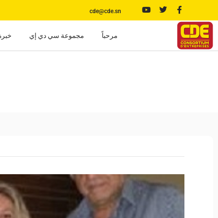
cde@cde.sn
مرحباً
مجموعة سي دي إي
خبرة