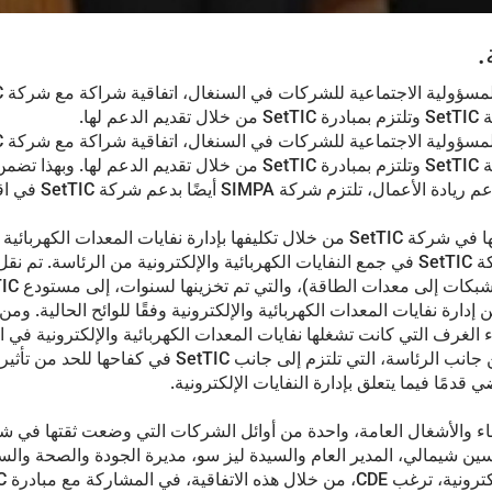
النفايات وفقًا للوائح ال
داكار في 20 يونيو 2014، أكدت رئاسة جمهورية السنغال ثقتها في شركة SetTIC من خلال تكليفها بإدار
السيد دياكاريا ديالو، مدير تكنولوجيا المعلومات، شرعت شركة SetTIC في جمع النفايات الكهربائية والإلكتروني
الغرف التي كانت تشغلها نفايات المعدات الكهربائية والإلكترونية في
من تحسين ظروف عمل الموظفين. وهذه أيضًا لفتة قوية من جانب الرئاسة، التي
قدمًا فيما يتعلق بإدارة النفايات الإلكترونية.