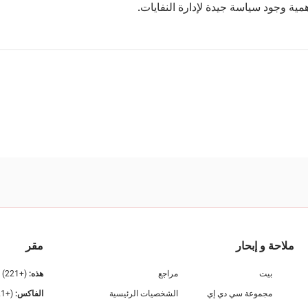
أهمية وجود سياسة جيدة لإدارة النفايات.
ملاحة و إبحار
مقر
بيت
مراجع
هذه:
(+221) 33 839 59 59
مجموعة سي دي إي
الشخصيات الرئيسية
الفاكس:
(+221) 33 832 86 10